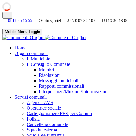
091 945 15 55
Orario sportello LU-VE 07:30-10:00 - LU 13:30-18:00
Mobile Menu Toggle
Home
Organi comunali
Il Municipio
Il Consiglio Comunale
Membri
Risoluzioni
Messaggi municipali
Rapporti commissionali
Interpellanze/Mozioni/Interrogazioni
Servizi comunali
Agenzia AVS
Operatrice sociale
Carte giornaliere FFS per Comuni
Polizia
Cancelleria comunale
Squadra esterna
Scuola dell’infanzia