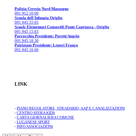
Polizia Ceresio Nord Massagno
091 912 10 00
Scuola dell'Infanzia Origlio
091 945 55 05
Scuole Elementari Consortili Ponte Capriasca - Origlio
091 945 15 83
Parrocchia Presidente: Poretti Angelo
091 945 18 30
Patriziato Presidente: Lepori Franco
091 945 16 60
LINK
-
PIANO REGOLATORE, STRADARIO, AAP E CANALIZZAZIONI
-
CENTRO SFERA KIDS
-
CARTA GIORNALIERA COMUNE
-
LUGANESE SPORT
-
INFO ASSOCIAZIONI