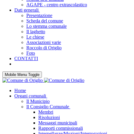
AGAPE - centro extrascolastico
Dati generali
Presentazione
Scheda del comune
Lo stemma comunale
Il laghetto
Le chiese
Associazioni varie
Roccolo di Origlio
Foto
CONTATTI
Mobile Menu Toggle
Home
Organi comunali
Il Municipio
Il Consiglio Comunale
Membri
Risoluzioni
Messaggi municipali
Rapporti commissionali
Interpellanze/Mozioni/Interrogazioni