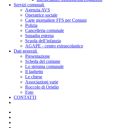
Servizi comunali
Agenzia AVS
Operatrice sociale
Carte giornaliere FFS per Comuni
Polizia
Cancelleria comunale
Squadra esterna
Scuola dell’infanzia
AGAPE - centro extrascolastico
Dati generali
Presentazione
Scheda del comune
Lo stemma comunale
Il laghetto
Le chiese
Associazioni varie
Roccolo di Origlio
Foto
CONTATTI