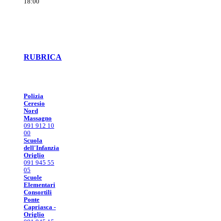
18:00
RUBRICA
Polizia
Ceresio
Nord
Massagno
091 912 10
00
Scuola
dell'Infanzia
Origlio
091 945 55
05
Scuole
Elementari
Consortili
Ponte
Capriasca -
Origlio