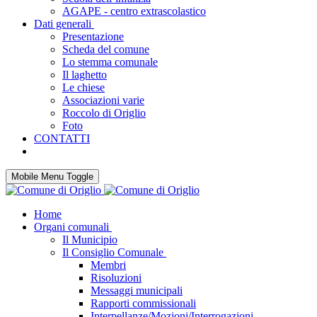
AGAPE - centro extrascolastico
Dati generali
Presentazione
Scheda del comune
Lo stemma comunale
Il laghetto
Le chiese
Associazioni varie
Roccolo di Origlio
Foto
CONTATTI
Mobile Menu Toggle
Home
Organi comunali
Il Municipio
Il Consiglio Comunale
Membri
Risoluzioni
Messaggi municipali
Rapporti commissionali
Interpellanze/Mozioni/Interrogazioni