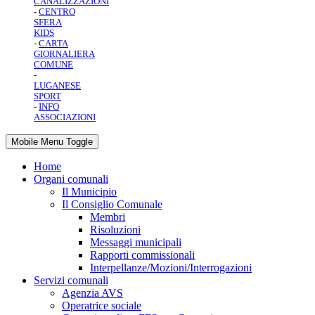
CANALIZZAZIONI
-
CENTRO
SFERA
KIDS
-
CARTA
GIORNALIERA
COMUNE
-
LUGANESE
SPORT
-
INFO
ASSOCIAZIONI
Mobile Menu Toggle
Home
Organi comunali
Il Municipio
Il Consiglio Comunale
Membri
Risoluzioni
Messaggi municipali
Rapporti commissionali
Interpellanze/Mozioni/Interrogazioni
Servizi comunali
Agenzia AVS
Operatrice sociale