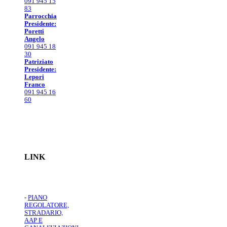
091 945 15
83
Parrocchia
Presidente:
Poretti
Angelo
091 945 18
30
Patriziato
Presidente:
Lepori
Franco
091 945 16
60
LINK
-
PIANO
REGOLATORE,
STRADARIO,
AAP E