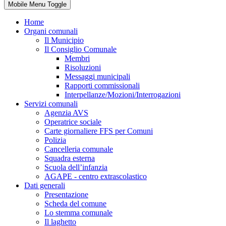
Mobile Menu Toggle
Home
Organi comunali
Il Municipio
Il Consiglio Comunale
Membri
Risoluzioni
Messaggi municipali
Rapporti commissionali
Interpellanze/Mozioni/Interrogazioni
Servizi comunali
Agenzia AVS
Operatrice sociale
Carte giornaliere FFS per Comuni
Polizia
Cancelleria comunale
Squadra esterna
Scuola dell’infanzia
AGAPE - centro extrascolastico
Dati generali
Presentazione
Scheda del comune
Lo stemma comunale
Il laghetto