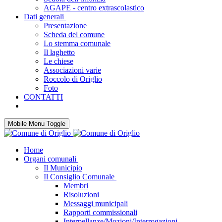
AGAPE - centro extrascolastico
Dati generali
Presentazione
Scheda del comune
Lo stemma comunale
Il laghetto
Le chiese
Associazioni varie
Roccolo di Origlio
Foto
CONTATTI
Mobile Menu Toggle
Home
Organi comunali
Il Municipio
Il Consiglio Comunale
Membri
Risoluzioni
Messaggi municipali
Rapporti commissionali
Interpellanze/Mozioni/Interrogazioni