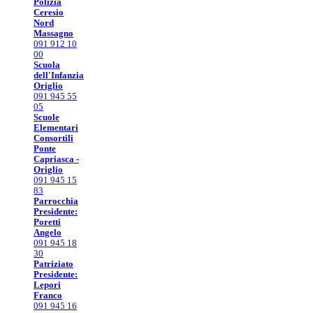
Polizia
Ceresio
Nord
Massagno
091 912 10
00
Scuola
dell'Infanzia
Origlio
091 945 55
05
Scuole
Elementari
Consortili
Ponte
Capriasca -
Origlio
091 945 15
83
Parrocchia
Presidente:
Poretti
Angelo
091 945 18
30
Patriziato
Presidente:
Lepori
Franco
091 945 16