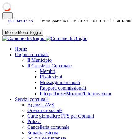
091 945 15 55
Orario sportello LU-VE 07:30-10:00 - LU 13:30-18:00
Mobile Menu Toggle
Home
Organi comunali
Il Municipio
Il Consiglio Comunale
Membri
Risoluzioni
Messaggi municipali
Rapporti commissionali
Interpellanze/Mozioni/Interrogazioni
Servizi comunali
Agenzia AVS
Operatrice sociale
Carte giornaliere FFS per Comuni
Polizia
Cancelleria comunale
Squadra esterna
Scuola dell’infanzia