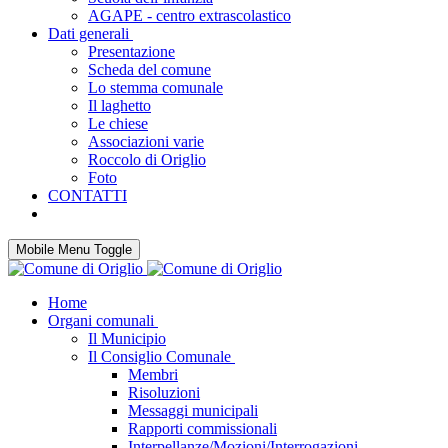
AGAPE - centro extrascolastico
Dati generali
Presentazione
Scheda del comune
Lo stemma comunale
Il laghetto
Le chiese
Associazioni varie
Roccolo di Origlio
Foto
CONTATTI
Mobile Menu Toggle
Home
Organi comunali
Il Municipio
Il Consiglio Comunale
Membri
Risoluzioni
Messaggi municipali
Rapporti commissionali
Interpellanze/Mozioni/Interrogazioni