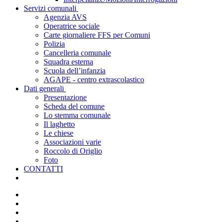
Servizi comunali
Agenzia AVS
Operatrice sociale
Carte giornaliere FFS per Comuni
Polizia
Cancelleria comunale
Squadra esterna
Scuola dell’infanzia
AGAPE - centro extrascolastico
Dati generali
Presentazione
Scheda del comune
Lo stemma comunale
Il laghetto
Le chiese
Associazioni varie
Roccolo di Origlio
Foto
CONTATTI