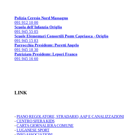
Polizia Ceresio Nord Massagno
091 912 10 00
Scuola dell'Infanzia Origlio
091 945 55 05
Scuole Elementari Consortili Ponte Capriasca - Origlio
091 945 15 83
Parrocchia Presidente: Poretti Angelo
091 945 18 30
Patriziato Presidente: Lepori Franco
091 945 16 60
LINK
-
PIANO REGOLATORE, STRADARIO, AAP E CANALIZZAZIONI
-
CENTRO SFERA KIDS
-
CARTA GIORNALIERA COMUNE
-
LUGANESE SPORT
-
INFO ASSOCIAZIONI