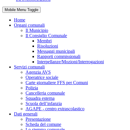
Mobile Menu Toggle
Home
Organi comunali
Il Municipio
Il Consiglio Comunale
Membri
Risoluzioni
Messaggi municipali
Rapporti commissionali
Interpellanze/Mozioni/Interrogazioni
Servizi comunali
Agenzia AVS
Operatrice sociale
Carte giornaliere FFS per Comuni
Polizia
Cancelleria comunale
Squadra esterna
Scuola dell’infanzia
AGAPE - centro extrascolastico
Dati generali
Presentazione
Scheda del comune
Lo stemma comunale