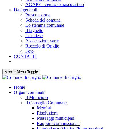
AGAPE - centro extrascolastico
Dati generali
Presentazione
Scheda del comune
Lo stemma comunale
Il laghetto
Le chiese
Associazioni varie
Roccolo di Origlio
Foto
CONTATTI
Mobile Menu Toggle
Home
Organi comunali
Il Municipio
Il Consiglio Comunale
Membri
Risoluzioni
Messaggi municipali
Rapporti commissionali
Interpellanze/Mozioni/Interrogazioni