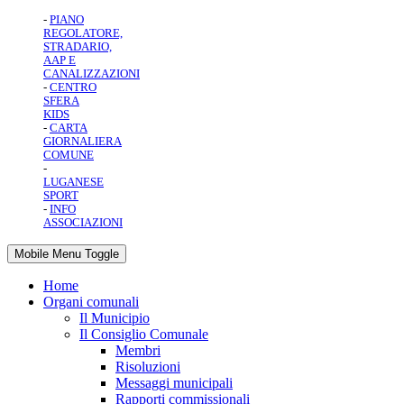
-
PIANO
REGOLATORE,
STRADARIO,
AAP E
CANALIZZAZIONI
-
CENTRO
SFERA
KIDS
-
CARTA
GIORNALIERA
COMUNE
-
LUGANESE
SPORT
-
INFO
ASSOCIAZIONI
Mobile Menu Toggle
Home
Organi comunali
Il Municipio
Il Consiglio Comunale
Membri
Risoluzioni
Messaggi municipali
Rapporti commissionali