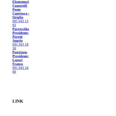
Elementari
Consortili
Ponte
Capriasca -
Origlio
091 945 15
83
Parrocchia
Presidente:
Poretti
Angelo
091 945 18
30
Patriziato
Presidente:
Lepori
Franco
091 945 16
60
LINK