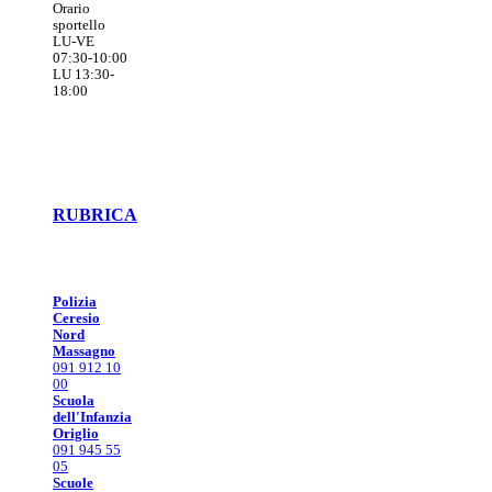
Orario
sportello
LU-VE
07:30-10:00
LU 13:30-
18:00
RUBRICA
Polizia
Ceresio
Nord
Massagno
091 912 10
00
Scuola
dell'Infanzia
Origlio
091 945 55
05
Scuole