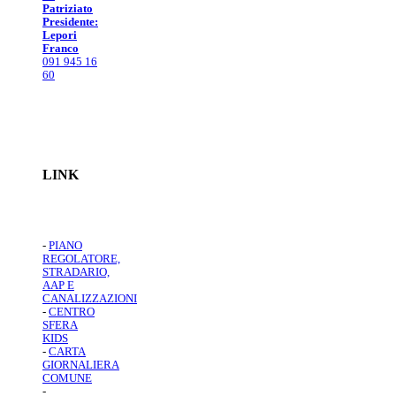
Patriziato
Presidente:
Lepori
Franco
091 945 16
60
LINK
-
PIANO
REGOLATORE,
STRADARIO,
AAP E
CANALIZZAZIONI
-
CENTRO
SFERA
KIDS
-
CARTA
GIORNALIERA
COMUNE
-