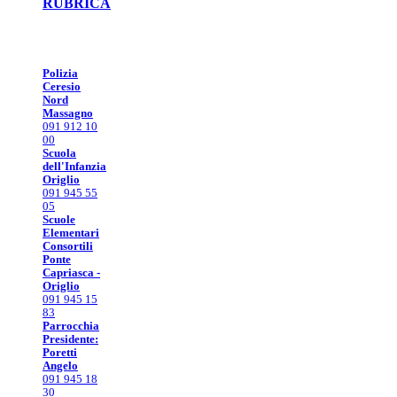
RUBRICA
Polizia
Ceresio
Nord
Massagno
091 912 10
00
Scuola
dell'Infanzia
Origlio
091 945 55
05
Scuole
Elementari
Consortili
Ponte
Capriasca -
Origlio
091 945 15
83
Parrocchia
Presidente:
Poretti
Angelo
091 945 18
30