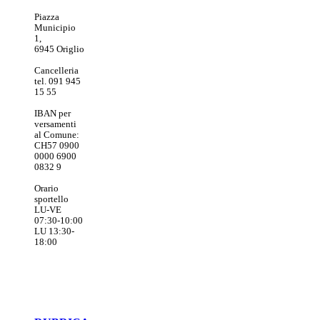
Piazza
Municipio
1,
6945 Origlio
Cancelleria
tel. 091 945
15 55
IBAN per
versamenti
al Comune:
CH57 0900
0000 6900
0832 9
Orario
sportello
LU-VE
07:30-10:00
LU 13:30-
18:00