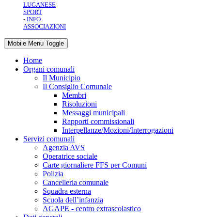
LUGANESE
SPORT
-
INFO
ASSOCIAZIONI
Mobile Menu Toggle
Home
Organi comunali
Il Municipio
Il Consiglio Comunale
Membri
Risoluzioni
Messaggi municipali
Rapporti commissionali
Interpellanze/Mozioni/Interrogazioni
Servizi comunali
Agenzia AVS
Operatrice sociale
Carte giornaliere FFS per Comuni
Polizia
Cancelleria comunale
Squadra esterna
Scuola dell’infanzia
AGAPE - centro extrascolastico