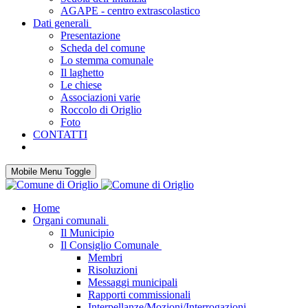
AGAPE - centro extrascolastico
Dati generali
Presentazione
Scheda del comune
Lo stemma comunale
Il laghetto
Le chiese
Associazioni varie
Roccolo di Origlio
Foto
CONTATTI
Mobile Menu Toggle
Home
Organi comunali
Il Municipio
Il Consiglio Comunale
Membri
Risoluzioni
Messaggi municipali
Rapporti commissionali
Interpellanze/Mozioni/Interrogazioni