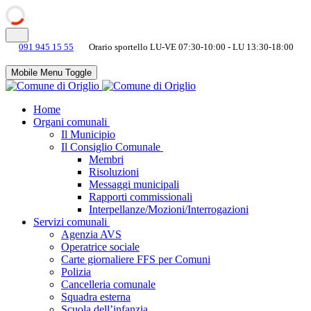
091 945 15 55
Orario sportello LU-VE 07:30-10:00 - LU 13:30-18:00
Mobile Menu Toggle
Home
Organi comunali
Il Municipio
Il Consiglio Comunale
Membri
Risoluzioni
Messaggi municipali
Rapporti commissionali
Interpellanze/Mozioni/Interrogazioni
Servizi comunali
Agenzia AVS
Operatrice sociale
Carte giornaliere FFS per Comuni
Polizia
Cancelleria comunale
Squadra esterna
Scuola dell’infanzia