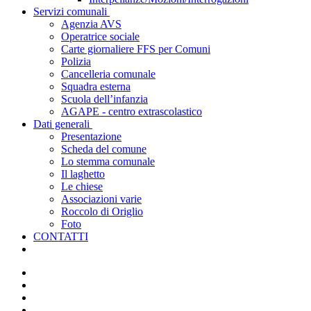
Servizi comunali
Agenzia AVS
Operatrice sociale
Carte giornaliere FFS per Comuni
Polizia
Cancelleria comunale
Squadra esterna
Scuola dell’infanzia
AGAPE - centro extrascolastico
Dati generali
Presentazione
Scheda del comune
Lo stemma comunale
Il laghetto
Le chiese
Associazioni varie
Roccolo di Origlio
Foto
CONTATTI