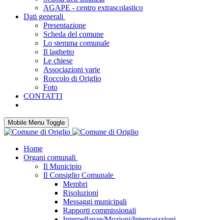
AGAPE - centro extrascolastico
Dati generali
Presentazione
Scheda del comune
Lo stemma comunale
Il laghetto
Le chiese
Associazioni varie
Roccolo di Origlio
Foto
CONTATTI
Mobile Menu Toggle
Home
Organi comunali
Il Municipio
Il Consiglio Comunale
Membri
Risoluzioni
Messaggi municipali
Rapporti commissionali
Interpellanze/Mozioni/Interrogazioni