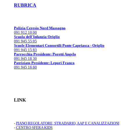
RUBRICA
Polizia Ceresio Nord Massagno
091 912 10 00
Scuola dell'Infanzia Origlio
091 945 55 05
Scuole Elementari Consortili Ponte Capriasca - Origlio
091 945 15 83
Parrocchia Presidente: Poretti Angelo
091 945 18 30
Patriziato Presidente: Lepori Franco
091 945 16 60
LINK
-
PIANO REGOLATORE, STRADARIO, AAP E CANALIZZAZIONI
-
CENTRO SFERA KIDS