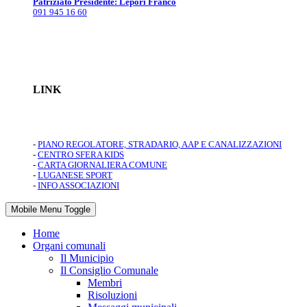
Patriziato Presidente: Lepori Franco
091 945 16 60
LINK
-
PIANO REGOLATORE, STRADARIO, AAP E CANALIZZAZIONI
-
CENTRO SFERA KIDS
-
CARTA GIORNALIERA COMUNE
-
LUGANESE SPORT
-
INFO ASSOCIAZIONI
Mobile Menu Toggle
Home
Organi comunali
Il Municipio
Il Consiglio Comunale
Membri
Risoluzioni