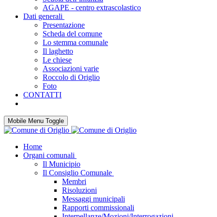
AGAPE - centro extrascolastico
Dati generali
Presentazione
Scheda del comune
Lo stemma comunale
Il laghetto
Le chiese
Associazioni varie
Roccolo di Origlio
Foto
CONTATTI
Mobile Menu Toggle
Home
Organi comunali
Il Municipio
Il Consiglio Comunale
Membri
Risoluzioni
Messaggi municipali
Rapporti commissionali
Interpellanze/Mozioni/Interrogazioni