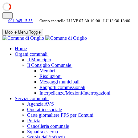
091 945 15 55
Orario sportello LU-VE 07:30-10:00 - LU 13:30-18:00
Mobile Menu Toggle
Home
Organi comunali
Il Municipio
Il Consiglio Comunale
Membri
Risoluzioni
Messaggi municipali
Rapporti commissionali
Interpellanze/Mozioni/Interrogazioni
Servizi comunali
Agenzia AVS
Operatrice sociale
Carte giornaliere FFS per Comuni
Polizia
Cancelleria comunale
Squadra esterna
Scuola dell’infanzia