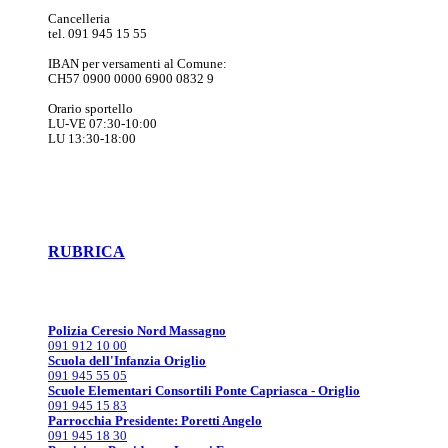
Cancelleria
tel. 091 945 15 55
IBAN per versamenti al Comune:
CH57 0900 0000 6900 0832 9
Orario sportello
LU-VE 07:30-10:00
LU 13:30-18:00
RUBRICA
Polizia Ceresio Nord Massagno
091 912 10 00
Scuola dell'Infanzia Origlio
091 945 55 05
Scuole Elementari Consortili Ponte Capriasca - Origlio
091 945 15 83
Parrocchia Presidente: Poretti Angelo
091 945 18 30