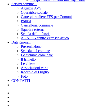
Servizi comunali
Agenzia AVS
Operatrice sociale
Carte giornaliere FFS per Comuni
Polizia
Cancelleria comunale
Squadra esterna
Scuola dell’infanzia
AGAPE - centro extrascolastico
Dati generali
Presentazione
Scheda del comune
Lo stemma comunale
Il laghetto
Le chiese
Associazioni varie
Roccolo di Origlio
Foto
CONTATTI